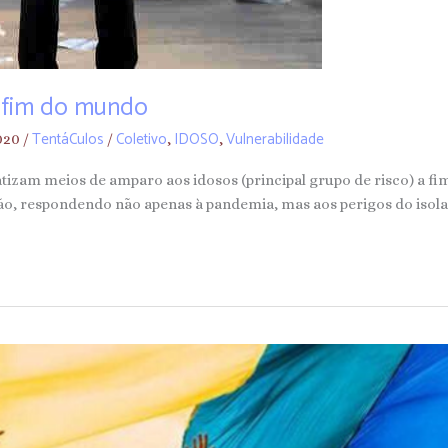
o fim do mundo
TentáCulos
Coletivo
IDOSO
Vulnerabilidade
2020
/
/
,
,
izam meios de amparo aos idosos (principal grupo de risco) a fim 
ão, respondendo não apenas à pandemia, mas aos perigos do iso