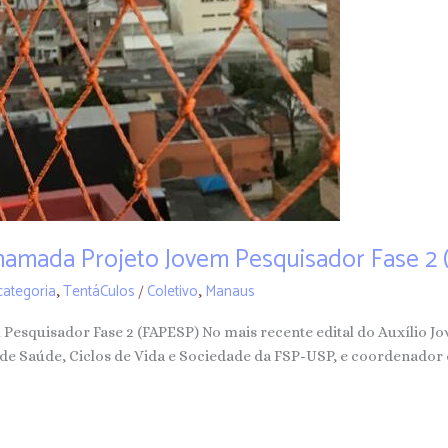
hamada Projeto Jovem Pesquisador Fase 2 
ategoria
TentáCulos
Coletivo
Manaus
,
/
,
esquisador Fase 2 (FAPESP) No mais recente edital do Auxílio Jov
 de Saúde, Ciclos de Vida e Sociedade da FSP-USP, e coordenador 