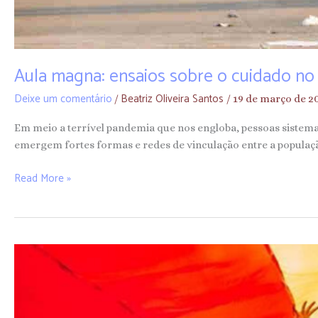
Aula magna: ensaios sobre o cuidado n
Deixe um comentário
Beatriz Oliveira Santos
/
/
19 de março de 
Em meio a terrível pandemia que nos engloba, pessoas sistemat
emergem fortes formas e redes de vinculação entre a populaç
Read More »
A
solidariedade
ainda
é