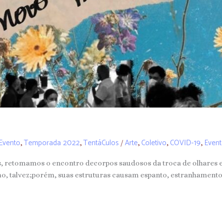
Evento
Temporada 2022
TentáCulos
Arte
Coletivo
COVID-19
Even
,
,
/
,
,
,
, retomamos o encontro decorpos saudosos da troca de olhares e 
o, talvez;porém, suas estruturas causam espanto, estranhamento