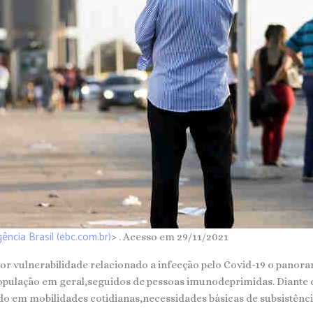
gência Brasil (ebc.com.br)
> . Acesso em 29/11/2021
or vulnerabilidade relacionado a infecção pelo Covid-19 o panora
opulação em geral,seguidos de pessoas imunodeprimidas. Diante d
do em mobilidades cotidianas,necessidades básicas de subsistênci