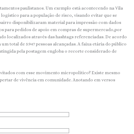
rtamentos paulistanos. Um exemplo está acontecendo na Vila
gístico para a população de risco, visando evitar que se
bairro disponibilizaram material para impressão com dados
ios para pedidos de apoio em compras de supermercado,por
endo localizados através das hashtags referenciadas. De acordo
total de 5.947 pessoas alcançadas. A faixa etária do público
 atingida pela postagem engloba o recorte considerado de
 evitados com esse movimento micropolítico? Existe mesmo
spertar de vivência em comunidade. Anotando em versos