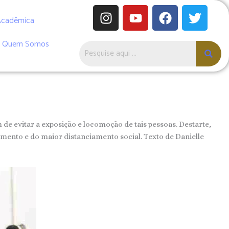
I
Y
F
T
n
o
a
w
Acadêmica
s
u
c
i
Quem Somos
t
t
e
t
a
u
b
t
g
b
o
e
r
e
o
r
a
k
m
de evitar a exposição e locomoção de tais pessoas. Destarte,
mento e do maior distanciamento social. Texto de Danielle