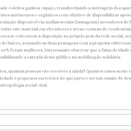
vidade coletiva ganhou espaço, transbordando a metragem dos apa
os autônomos e orgânicos com objetivo de disponibilizar apoio lo
culação disponível via mídias sociais (Instagram) moradores do 
ircular este material em elevadores e áreas comuns de condomín
dores se colocarem à disposição no próprio post da rede social, s
o bairro, somando as duas postagens com a proposta obtiveram um 
o 62% foram mulheres. Interessante observar que a faixa de idade
sibilitando a entrada desse público na mobilização solidária.
ntos, quantas pessoas vão recorrer a ajuda? Quantos casos serão
dade e pequenos exercícios do que parece ser um ensaio de de
tropologia social viral.