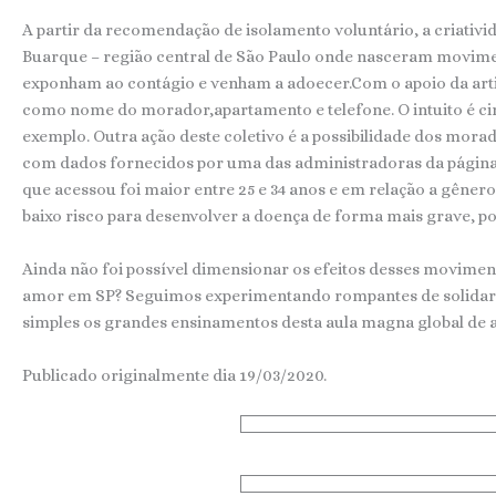
A partir da recomendação de isolamento voluntário, a criati
Buarque – região central de São Paulo onde nasceram moviment
exponham ao contágio e venham a adoecer.Com o apoio da arti
como nome do morador,apartamento e telefone. O intuito é c
exemplo. Outra ação deste coletivo é a possibilidade dos mora
com dados fornecidos por uma das administradoras da página d
que acessou foi maior entre 25 e 34 anos e em relação a gêner
baixo risco para desenvolver a doença de forma mais grave, pos
Ainda não foi possível dimensionar os efeitos desses movime
amor em SP? Seguimos experimentando rompantes de solidarie
simples os grandes ensinamentos desta aula magna global de an
Publicado originalmente dia 19/03/2020.