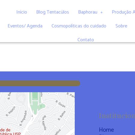
Início
Blog Tentacúlos
Baphorau
Produção 
Eventos/ Agenda
Cosmopolíticas do cuidado
Sobre
Contato
Institucio
Home