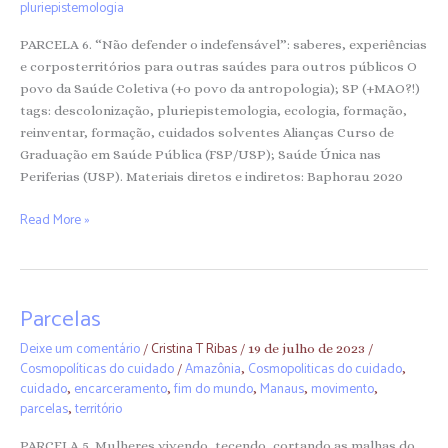
pluriepistemologia
PARCELA 6. “Não defender o indefensável”: saberes, experiências
e corposterritórios para outras saúdes para outros públicos O
povo da Saúde Coletiva (+o povo da antropologia); SP (+MAO?!)
tags: descolonização, pluriepistemologia, ecologia, formação,
reinventar, formação, cuidados solventes Alianças Curso de
Graduação em Saúde Pública (FSP/USP); Saúde Única nas
Periferias (USP). Materiais diretos e indiretos: Baphorau 2020
Read More »
Parcelas
Parcelas
Deixe um comentário
Cristina T Ribas
/
/
19 de julho de 2023
/
Cosmopolíticas do cuidado
Amazônia
Cosmopoliticas do cuidado
/
,
,
cuidado
encarceramento
fim do mundo
Manaus
movimento
,
,
,
,
,
parcelas
território
,
PARCELA 5. Mulheres vivendo, tecendo, cortando as malhas do