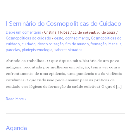
I Seminário do Cosmopolíticas do Cuidado
I
Seminário
Deixe um comentário
Cristina T Ribas
/
/
22 de setembro de 2023
/
do
Cosmopolíticas do cuidado
cesto
conhecimento
Cosmopoliticas do
/
,
,
Cosmopolíticas
cuidado
cuidado
descolonização
fim do mundo
formação
Manaus
,
,
,
,
,
,
do
parcelas
pluriepistemologia
saberes situados
,
,
Cuidado
Abrindo os trabalhos . O que é que a mito-história de um povo
indígena, recontada por mulheres em relação, tem a ver com o
enfrentamento de uma epidemia, uma pandemia ou da violência
cotidiana? O que tudo isso pode ensinar para as práticas de
cuidado e as lógicas de formação da saúde coletiva? O que é […]
Read More »
Agenda
Agenda