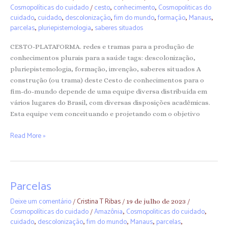
Cosmopolíticas do cuidado
cesto
conhecimento
Cosmopoliticas do
/
,
,
cuidado
cuidado
descolonização
fim do mundo
formação
Manaus
,
,
,
,
,
,
parcelas
pluriepistemologia
saberes situados
,
,
CESTO-PLATAFORMA. redes e tramas para a produção de
conhecimentos plurais para a saúde tags: descolonização,
pluriepistemologia, formação, invenção, saberes situados A
construção (ou trama) deste Cesto de conhecimentos para o
fim-do-mundo depende de uma equipe diversa distribuída em
vários lugares do Brasil, com diversas disposições acadêmicas.
Esta equipe vem conceituando e projetando com o objetivo
Read More »
Parcelas
Parcelas
Deixe um comentário
Cristina T Ribas
/
/
19 de julho de 2023
/
Cosmopolíticas do cuidado
Amazônia
Cosmopoliticas do cuidado
/
,
,
cuidado
descolonização
fim do mundo
Manaus
parcelas
,
,
,
,
,