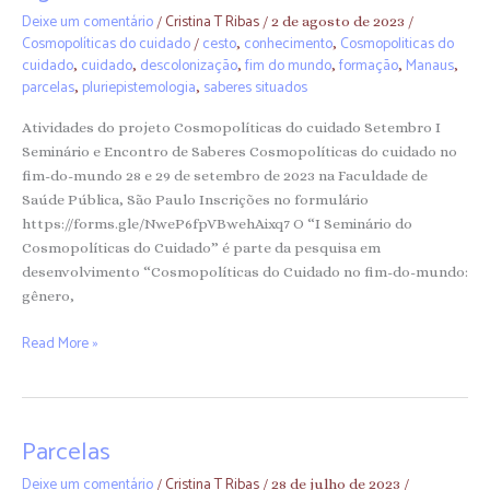
Deixe um comentário
Cristina T Ribas
/
/
2 de agosto de 2023
/
Cosmopolíticas do cuidado
cesto
conhecimento
Cosmopoliticas do
/
,
,
cuidado
cuidado
descolonização
fim do mundo
formação
Manaus
,
,
,
,
,
,
parcelas
pluriepistemologia
saberes situados
,
,
Atividades do projeto Cosmopolíticas do cuidado Setembro I
Seminário e Encontro de Saberes Cosmopolíticas do cuidado no
fim-do-mundo 28 e 29 de setembro de 2023 na Faculdade de
Saúde Pública, São Paulo Inscrições no formulário
https://forms.gle/NweP6fpVBwehAixq7 O “I Seminário do
Cosmopolíticas do Cuidado” é parte da pesquisa em
desenvolvimento “Cosmopolíticas do Cuidado no fim-do-mundo:
gênero,
Read More »
Parcelas
Parcelas
Deixe um comentário
Cristina T Ribas
/
/
28 de julho de 2023
/