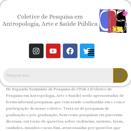
Ir
para
o
conteúdo
I
Y
F
T
Menu
n
o
a
w
s
u
c
i
t
t
e
t
a
u
b
t
g
b
o
e
r
e
o
r
No Segundo Seminário de Pesquisa do CPaS-1 (Coletive de
a
k
Pesquisa em Antropologia, Arte e Saúde) serão apresentadas de
m
forma informal pesquisas que vem sendo conduzidas em e com a
participação de nosse coletive. Trata-se de pesquisas de
graduação e pós-graduação, bem como pesquisas em parcerias
diversas, em torno de questões sobre violências, racismo, lutas,
cuidados, mundos e seus fins, atravessadas por questões que